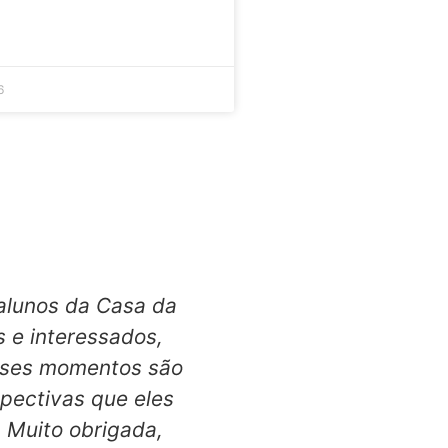
6
 alunos da Casa da
Oi me chamo Jonathan
 e interessados,
o início dessa hi
Esses momentos são
Paraisópolis
pectivas que eles
alimentos,verduras
 Muito obrigada,
outras E foi lá que 