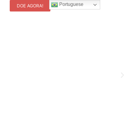
Portuguese
DOE AGORA!
de!