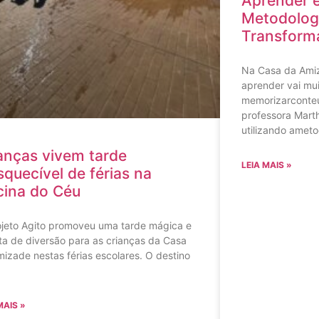
Aprender 
Metodologi
Transforma
Na Casa da Ami
aprender vai mui
memorizarconteú
professora Mart
utilizando ameto
anças vivem tarde
LEIA MAIS »
squecível de férias na
cina do Céu
ojeto Agito promoveu uma tarde mágica e
ta de diversão para as crianças da Casa
izade nestas férias escolares. O destino
MAIS »