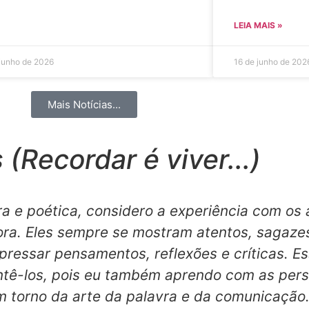
LEIA MAIS »
 junho de 2026
16 de junho de 202
Mais Notícias...
(Recordar é viver...)
a e poética, considero a experiência com os
a. Eles sempre se mostram atentos, sagazes
pressar pensamentos, reflexões e críticas. 
ntê-los, pois eu também aprendo com as pers
m torno da arte da palavra e da comunicação.