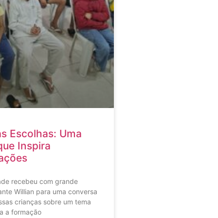
as Escolhas: Uma
ue Inspira
ações
ade recebeu com grande
rante Willian para uma conversa
ssas crianças sobre um tema
a a formação