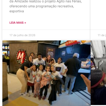
da Amizade realizou o projeto Agito nas Férias,
oferecendo uma programação recreativa,
esportiva
LEIA MAIS »
17 de julho de 2026
11 de 