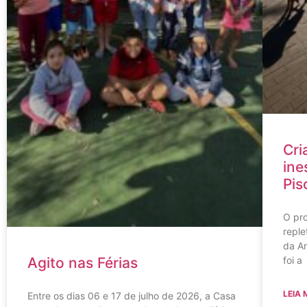
Cri
ine
Pis
O pr
reple
da Am
foi a
Agito nas Férias
LEIA 
Entre os dias 06 e 17 de julho de 2026, a Casa