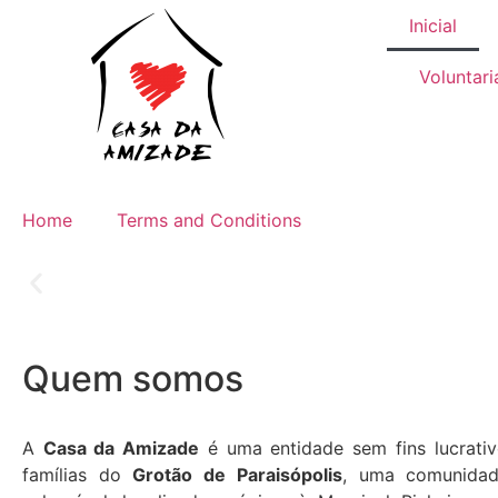
Inicial
Voluntar
Home
Terms and Conditions
Sejam todos muito be
Quem somos
Compartilharemos aqui um pouco do nosso traba
A
Casa da Amizade
é uma entidade sem fins lucrati
famílias do
Grotão de Paraisópolis
, uma comunidad
Saiba mais...