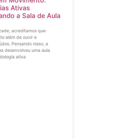
em Movimento:
as Ativas
ndo a Sala de Aula
zade, acreditamos que
to além de ouvir e
dos. Pensando nisso, a
ha desenvolveu uma aula
dologia ativa