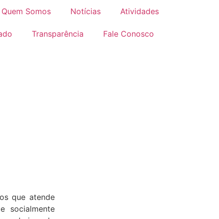
Quem Somos
Notícias
Atividades
iado
Transparência
Fale Conosco
m-vindos à Casa da Amiza
lho e da nossa história com vocês.
vos que atende
e socialmente