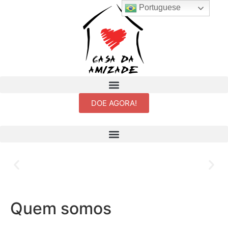
Portuguese
DOE AGORA!
Sejam todos muito bem-vindos à
Casa da Amizade!
Quem somos
Compartilharemos aqui um pouco do nosso trabalho e da