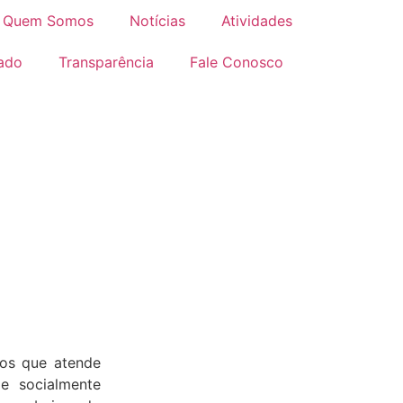
Quem Somos
Notícias
Atividades
iado
Transparência
Fale Conosco
m-vindos à Casa da Amiza
lho e da nossa história com vocês.
vos que atende
e socialmente