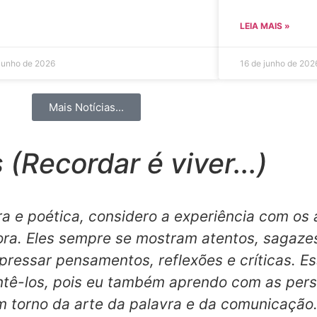
LEIA MAIS »
 junho de 2026
16 de junho de 202
Mais Notícias...
(Recordar é viver...)
a e poética, considero a experiência com os
a. Eles sempre se mostram atentos, sagazes
pressar pensamentos, reflexões e críticas. 
ntê-los, pois eu também aprendo com as pers
m torno da arte da palavra e da comunicação.