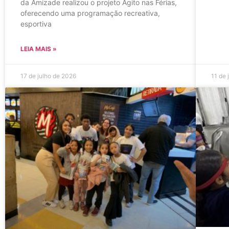
da Amizade realizou o projeto Agito nas Férias,
oferecendo uma programação recreativa,
esportiva
LEIA MAIS »
17 de julho de 2026
11 de 