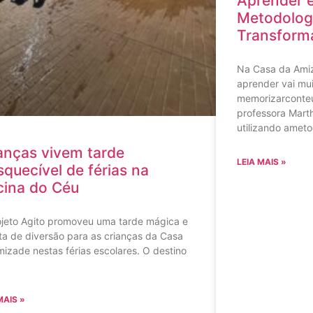
Aprender 
Metodologi
Transforma
Na Casa da Ami
aprender vai mui
memorizarconteú
professora Mart
utilizando ameto
anças vivem tarde
LEIA MAIS »
squecível de férias na
cina do Céu
ojeto Agito promoveu uma tarde mágica e
ta de diversão para as crianças da Casa
izade nestas férias escolares. O destino
MAIS »