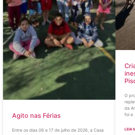
Cri
ine
Pis
O pr
reple
da Am
foi a
Agito nas Férias
LEIA 
Entre os dias 06 e 17 de julho de 2026, a Casa