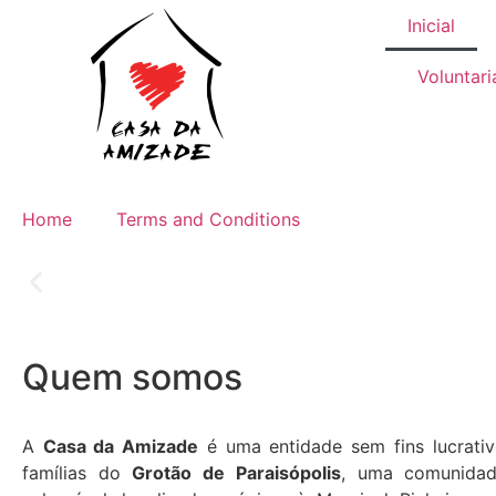
Inicial
Voluntar
Home
Terms and Conditions
Sejam todos muito be
Quem somos
Compartilharemos aqui um pouco do nosso traba
A
Casa da Amizade
é uma entidade sem fins lucrati
famílias do
Grotão de Paraisópolis
, uma comunidad
Saiba mais...