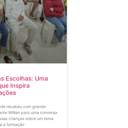
as Escolhas: Uma
ue Inspira
ações
ade recebeu com grande
rante Willian para uma conversa
ssas crianças sobre um tema
a a formação