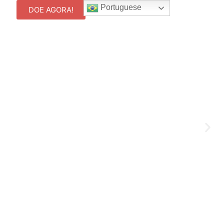
Portuguese
DOE AGORA!
de!