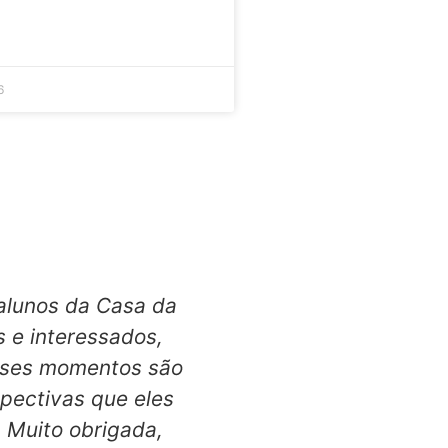
6
 alunos da Casa da
Oi me chamo Jonathan
 e interessados,
o início dessa hi
Esses momentos são
Paraisópolis
pectivas que eles
alimentos,verduras
 Muito obrigada,
outras E foi lá que 