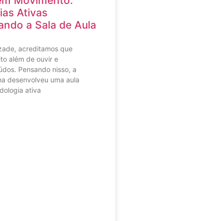
em Movimento:
as Ativas
ndo a Sala de Aula
zade, acreditamos que
to além de ouvir e
dos. Pensando nisso, a
ha desenvolveu uma aula
dologia ativa