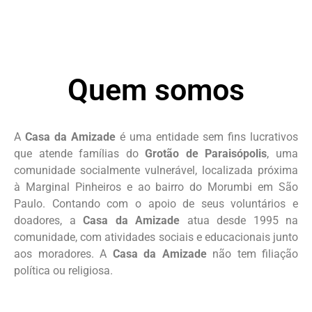
Sejam todos muito bem-
vindos à Casa da
Amizade!
Compartilharemos aqui um pouco do
Quem somos
nosso trabalho e da nossa história com
vocês.
A
Casa da Amizade
é uma entidade sem fins lucrativos
Saiba mais...
que atende famílias do
Grotão de Paraisópolis
, uma
comunidade socialmente vulnerável, localizada próxima
à Marginal Pinheiros e ao bairro do Morumbi em São
Paulo. Contando com o apoio de seus voluntários e
doadores, a
Casa da Amizade
atua desde 1995 na
comunidade, com atividades sociais e educacionais junto
aos moradores. A
Casa da Amizade
não tem filiação
política ou religiosa.