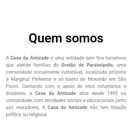
Sejam todos muito bem-
vindos à Casa da
Amizade!
Compartilharemos aqui um pouco do
Quem somos
nosso trabalho e da nossa história com
vocês.
A
Casa da Amizade
é uma entidade sem fins lucrativos
Saiba mais...
que atende famílias do
Grotão de Paraisópolis
, uma
comunidade socialmente vulnerável, localizada próxima
à Marginal Pinheiros e ao bairro do Morumbi em São
Paulo. Contando com o apoio de seus voluntários e
doadores, a
Casa da Amizade
atua desde 1995 na
comunidade, com atividades sociais e educacionais junto
aos moradores. A
Casa da Amizade
não tem filiação
política ou religiosa.